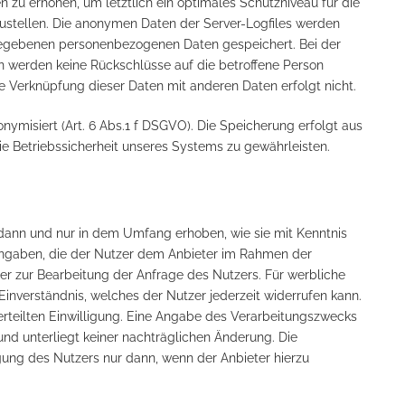
zu erhöhen, um letztlich ein optimales Schutzniveau für die
ustellen. Die anonymen Daten der Server-Logfiles werden
ngegebenen personenbezogenen Daten gespeichert. Bei der
 werden keine Rückschlüsse auf die betroffene Person
ne Verknüpfung dieser Daten mit anderen Daten erfolgt nicht.
ymisiert (Art. 6 Abs.1 f DSGVO). Die Speicherung erfolgt aus
ie Betriebssicherheit unseres Systems zu gewährleisten.
ann und nur in dem Umfang erhoben, wie sie mit Kenntnis
Angaben, die der Nutzer dem Anbieter im Rahmen der
r zur Bearbeitung der Anfrage des Nutzers. Für werbliche
nverständnis, welches der Nutzer jederzeit widerrufen kann.
r erteilten Einwilligung. Eine Angabe des Verarbeitungszwecks
nd unterliegt keiner nachträglichen Änderung. Die
igung des Nutzers nur dann, wenn der Anbieter hierzu