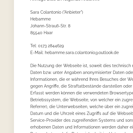
Sara Colantonio ("Anbieter")
Hebamme
Johann-Strauß-Str. 8
85540 Haar
Tel: 0173 2844629
E-Mail:
hebamme.sara.colantonio@outlook.de
Die Nutzung der Webseite ist, soweit dies technis
Daten bzw. unter Angaben anonymisierter Daten ode
Informationen, die er während Ihres Besuches der Web
gegen Angriffe, die Straftatbestände darstellen ode
Erfasst werden können die verwendeten Browsertyp
Betriebssystem, die Webseite, von welcher ein zugr
Referrer), die Unterwebseiten, welche über ein zug
Datum und die Uhrzeit eines Zugriffs auf die Webseite
Service-Provider des zugreifenden Systems und son
erhobenen Daten und Informationen werden daher eine