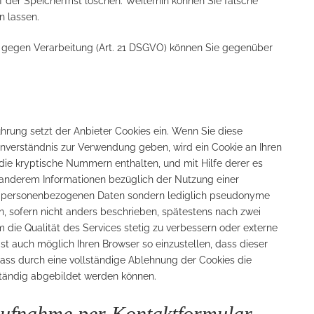
 der Speicherfrist löschen. Weiterhin können Sie falsche
n lassen.
uf gegen Verarbeitung (Art. 21 DSGVO) können Sie gegenüber
hrung setzt der Anbieter Cookies ein. Wenn Sie diese
inverständnis zur Verwendung geben, wird ein Cookie an Ihren
 die kryptische Nummern enthalten, und mit Hilfe derer es
er anderem Informationen bezüglich der Nutzung einer
ne personenbezogenen Daten sondern lediglich pseudonyme
n, sofern nicht anders beschrieben, spätestens nach zwei
um die Qualität des Services stetig zu verbessern oder externe
ist auch möglich Ihren Browser so einzustellen, dass dieser
 dass durch eine vollständige Ablehnung der Cookies die
ständig abgebildet werden können.
aufnahme per Kontaktformular